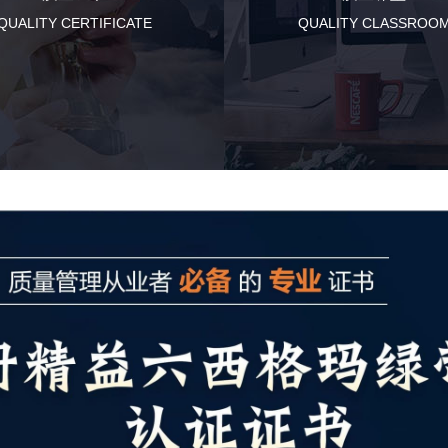
QUALITY CERTIFICATE
QUALITY CLASSROO
了解更多
了解更多